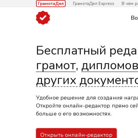
ГрамотаДел
ГрамотаДел Express
В чём р
Во
Бесплатный реда
грамот
,
дипломо
других документ
Удобное решение для создания нагр
Откройте онлайн-редактор прямо сей
больше о его возможностях.
Открыть онлайн-редактор