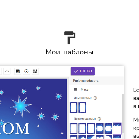

Мои шаблоны
Е
ва
в 
М
к
вы