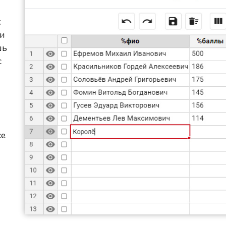
с
ми
шь
с
ce