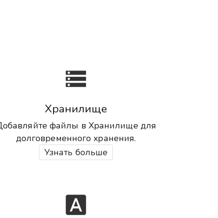
storage
Хранилище
Добавляйте файлы в Хранилище для
долговременного хранения.
Узнать больше
font_download