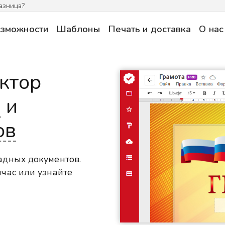
азница?
зможности
Шаблоны
Печать и доставка
О нас
ктор
в
и
ов
адных документов.
час или узнайте