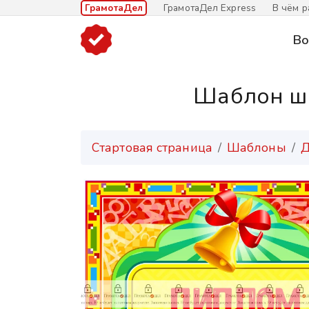
ГрамотаДел
ГрамотаДел Express
В чём р
Во
Шаблон ш
Стартовая страница
Шаблоны
Д