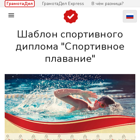
ГрамотаДел
ГрамотаДел Express
В чём разница?

Шаблон спортивного
диплома "Спортивное
плавание"