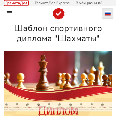
ГрамотаДел
ГрамотаДел Express
В чём разница?

Шаблон спортивного
диплома "Шахматы"