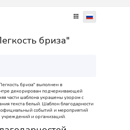

егкость бриза"
егкость бриза" выполнен в
центре декорирован подчеркивающей
яя части шаблона украшены узором с
ания текста белый. Шаблон благодарности
 официальный событий и мероприятий
их учреждений и организаций.
лагодарностей