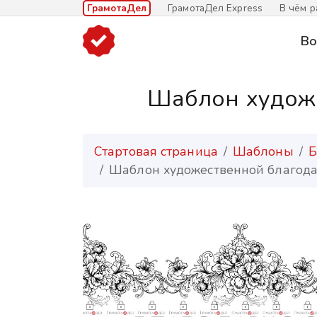
ГрамотаДел
ГрамотаДел Express
В чём р
Во
Шаблон художе
Стартовая страница
Шаблоны
Б
Шаблон художественной благодар