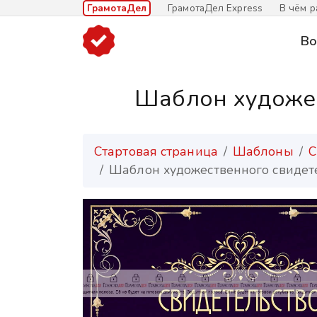
ГрамотаДел
ГрамотаДел Express
В чём р
Во
Шаблон художес
Стартовая страница
Шаблоны
С
Шаблон художественного свидет