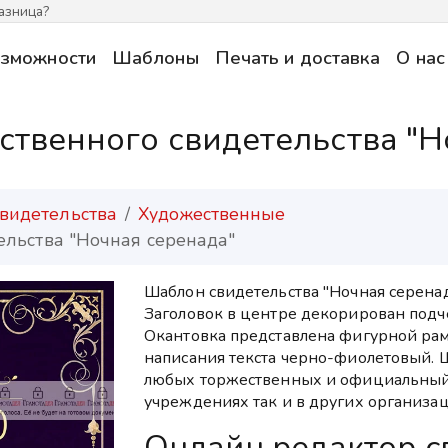
азница?
зможности
Шаблоны
Печать и доставка
О нас
твенного свидетельства "Н
видетельства
Художественные
ельства "Ночная серенада"
Шаблон свидетельства "Ночная серена
Заголовок в центре декорирован под
Окантовка представлена фигурной рам
написания текста черно-фиолетовый. 
любых торжественных и официальный 
учреждениях так и в других организац
Онлайн редактор с