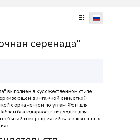

очная серенада"
да" выполнен в художественном стиле.
черкивающей винтажной виньеткой.
кой с орнаментом по углам. Фон для
Шаблон благодарности подходит для
событий и мероприятий как в школьных
иях.
видетельств