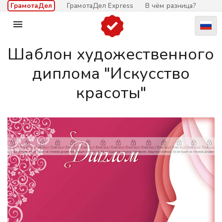
ГрамотаДел
ГрамотаДел Express
В чём разница?

Шаблон художественного
диплома "Искусство
красоты"