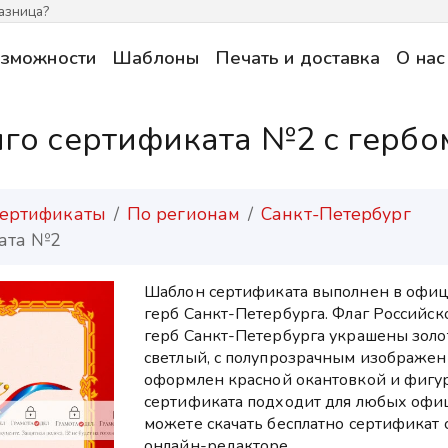
азница?
зможности
Шаблоны
Печать и доставка
О нас
о сертификата №2 c гербо
ертификаты
По регионам
Санкт-Петербург
ата №2
Шаблон сертификата выполнен в офиц
герб Санкт-Петербурга. Флаг Российс
герб Санкт-Петербурга украшены золо
светлый, с полупрозрачным изображе
оформлен красной окантовкой и фигу
сертификата подходит для любых офи
можете скачать бесплатно сертификат 
онлайн-редакторе.