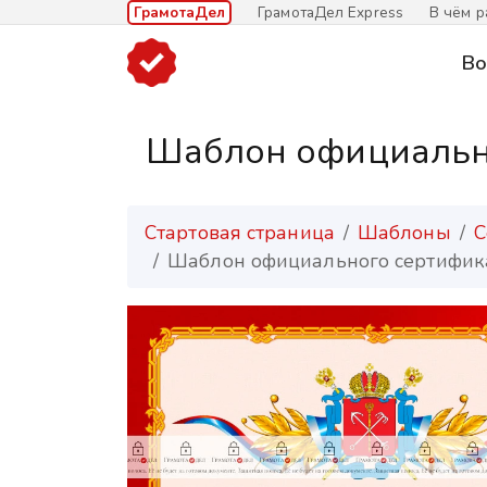
ГрамотаДел
ГрамотаДел Express
В чём р
Во
Шаблон официальнг
Стартовая страница
Шаблоны
С
Шаблон официального сертифик