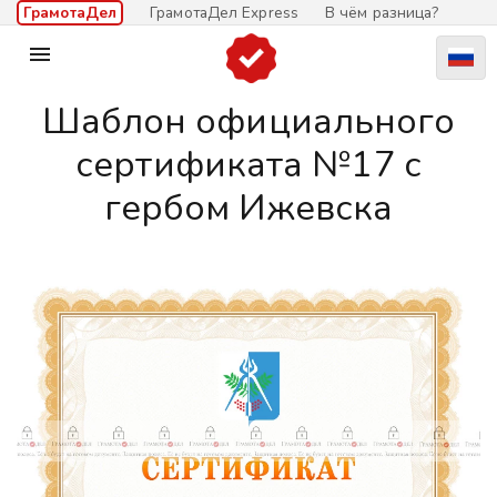
ГрамотаДел
ГрамотаДел Express
В чём разница?

Шаблон официального
сертификата №17 c
гербом Ижевска