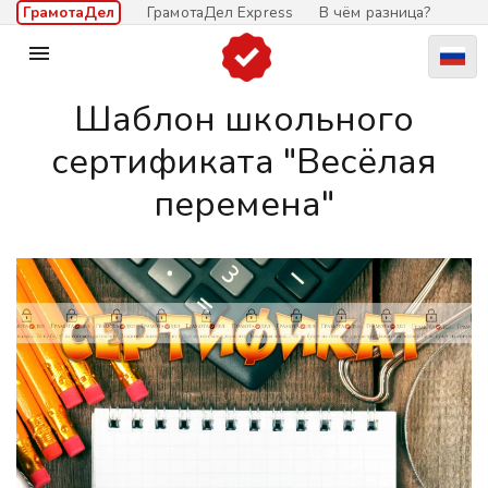
ГрамотаДел
ГрамотаДел Express
В чём разница?

Шаблон школьного
сертификата "Весёлая
перемена"