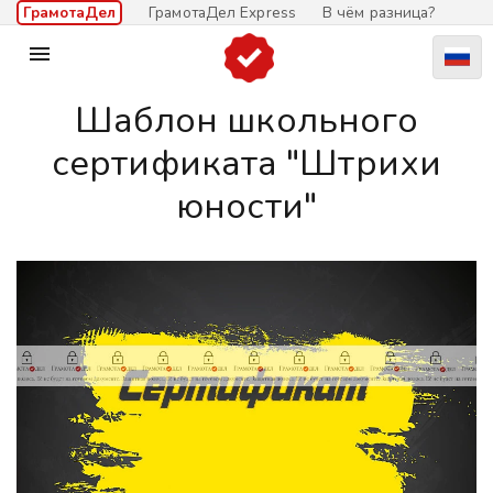
ГрамотаДел
ГрамотаДел Express
В чём разница?

Шаблон школьного
сертификата "Штрихи
юности"