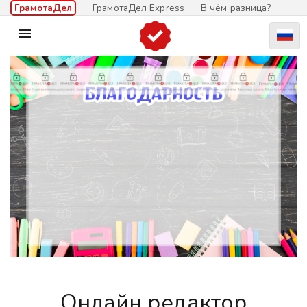
ГрамотаДел
ГрамотаДел Express
В чём разница?

Онлайн редактор