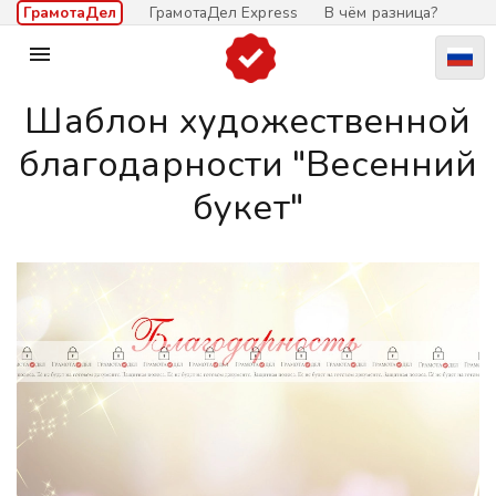
ГрамотаДел
ГрамотаДел Express
В чём разница?

Шаблон художественной
благодарности "Весенний
букет"