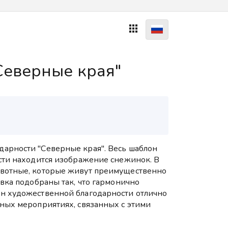

Северные края"
арности "Северные края". Весь шаблон
асти находится изображение снежинок. В
ивотные, которые живут преимущественно
овка подобраны так, что гармонично
н художественной благодарности отлично
чных мероприятиях, связанных с этими