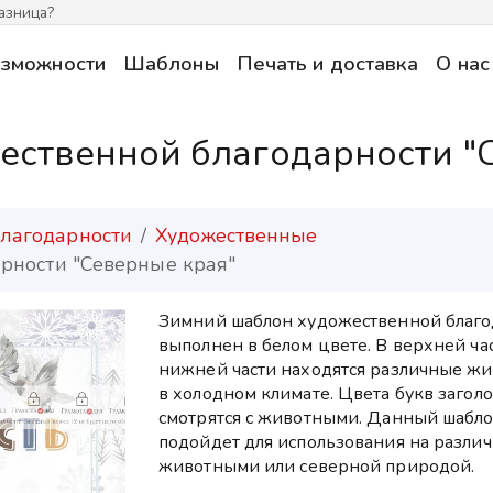
азница?
зможности
Шаблоны
Печать и доставка
О нас
ственной благодарности "
лагодарности
Художественные
рности "Северные края"
Зимний шаблон художественной благод
выполнен в белом цвете. В верхней ч
нижней части находятся различные ж
в холодном климате. Цвета букв загол
смотрятся с животными. Данный шабло
подойдет для использования на разли
животными или северной природой.