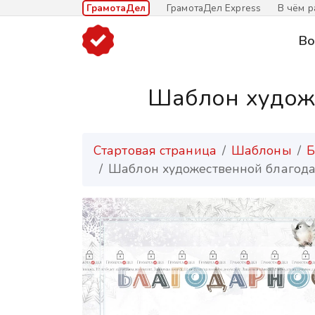
ГрамотаДел
ГрамотаДел Express
В чём р
Во
Шаблон художе
Стартовая страница
Шаблоны
Б
Шаблон художественной благода